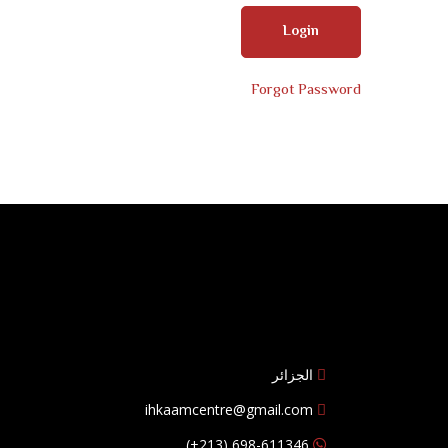
Forgot Password
الجزائر
ihkaamcentre@gmail.com
698-611346 (213+)