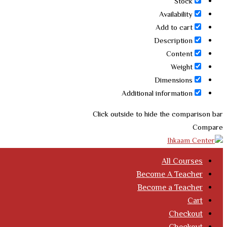
Stock
Availability
Add to cart
Description
Content
Weight
Dimensions
Additional information
Click outside to hide the comparison bar
Compare
All Courses
Become A Teacher
Become a Teacher
Cart
Checkout