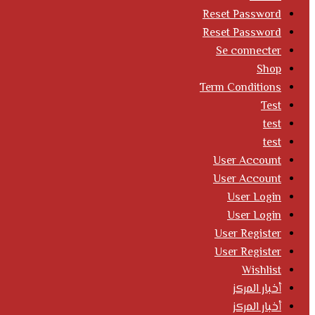
Reset Password
Reset Password
Se connecter
Shop
Term Conditions
Test
test
test
User Account
User Account
User Login
User Login
User Register
User Register
Wishlist
أخبار المركز
أخبار المركز